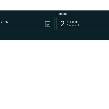
Persone:
2
 2026
ADULTI:
Camere: 1
LINK RAPIDI
Termini di contratto
Informativa sulla privacy
Informativa sui cookie