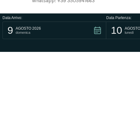
Whatsapp: +39 3505941663
Data Arrivo:
Data Partenza:
9
10
AGOSTO 2026
AGOSTO
domenica
lunedì
HOTEL TERME ZÌ CARMELA
Via Mons. Filippo Schioppa, 27
Tel: +39 081.997243
WhatsApp: +39 350 5941663
info@zicarmela.com
P.IVA 04792210637