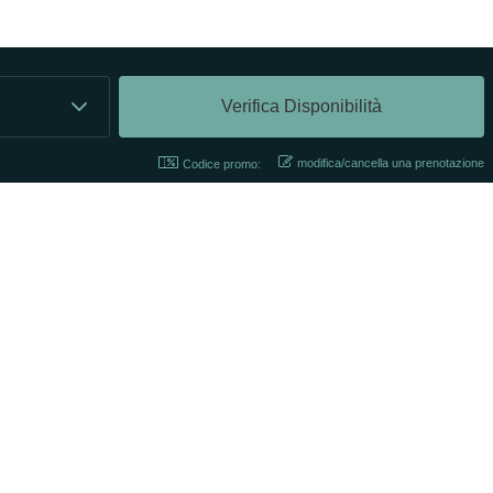
modifica/cancella una prenotazione
Codice promo:
PARTNER