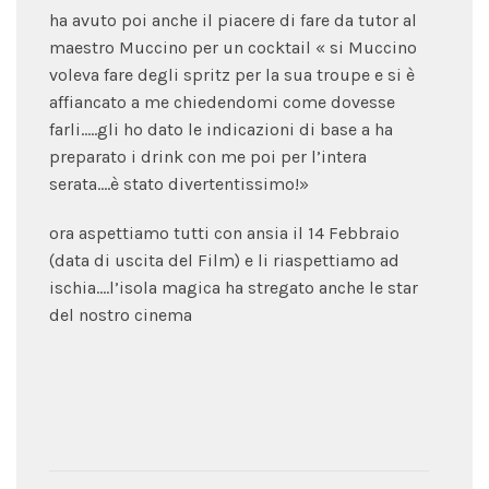
ha avuto poi anche il piacere di fare da tutor al
maestro Muccino per un cocktail « si Muccino
voleva fare degli spritz per la sua troupe e si è
affiancato a me chiedendomi come dovesse
farli…..gli ho dato le indicazioni di base a ha
preparato i drink con me poi per l’intera
serata….è stato divertentissimo!»
ora aspettiamo tutti con ansia il 14 Febbraio
(data di uscita del Film) e li riaspettiamo ad
ischia….l’isola magica ha stregato anche le star
del nostro cinema