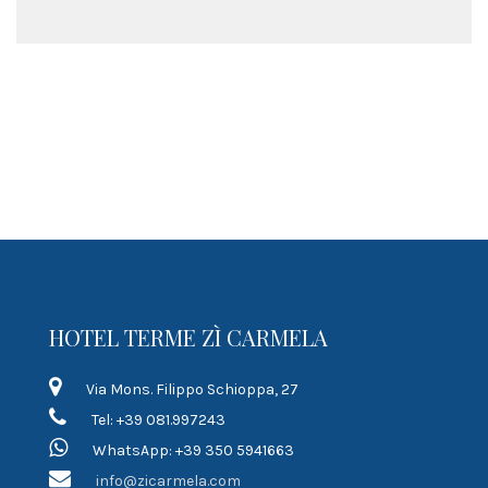
HOTEL TERME ZÌ CARMELA
Via Mons. Filippo Schioppa, 27
Tel: +39 081.997243
WhatsApp: +39 350 5941663
info@zicarmela.com