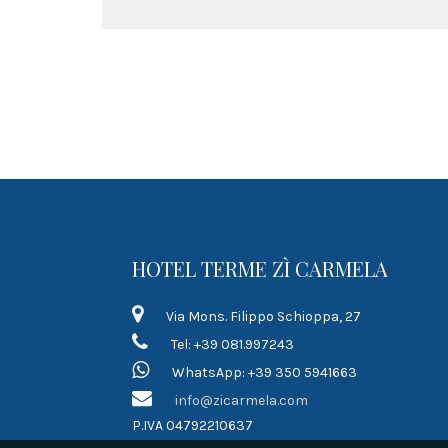
HOTEL TERME ZÌ CARMELA
Via Mons. Filippo Schioppa, 27
Tel: +39 081.997243
WhatsApp: +39 350 5941663
info@zicarmela.com
P.IVA 04792210637