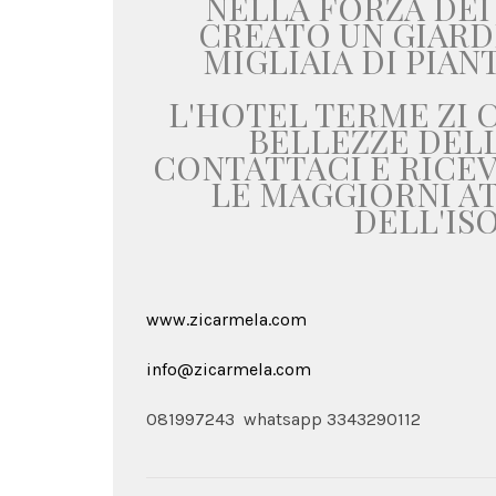
NELLA FORZA DEI
CREATO UN GIARD
MIGLIAIA DI PIAN
L'HOTEL TERME ZI
BELLEZZE DELL
CONTATTACI E RICEV
LE MAGGIORNI AT
DELL'ISO
www.zicarmela.com
info@zicarmela.com
081997243 whatsapp 3343290112