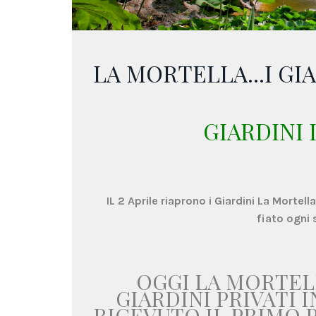
LA MORTELLA...I GI
GIARDINI
IL 2 Aprile riaprono i Giardini La Mortel
fiato ogni 
OGGI LA MORTELL
GIARDINI PRIVATI 
RICEVUTO IL PRIMO P