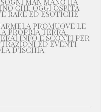
 SOGNI MAN MANO HA
INO CHE OGGI OSPITA
TE RARE ED ESOTICHE
 CARMELA PROMUOVE LE
A PROPRIA TERRA,
ERAI INFO E SCONTI PER
TRAZIONI ED EVENTI
LA D'ISCHIA