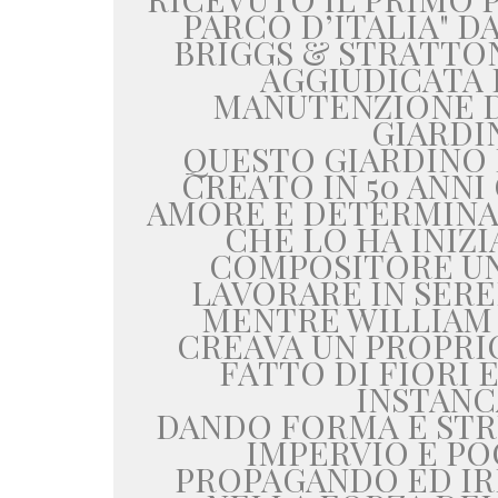
PARCO D’ITALIA" D
BRIGGS & STRATTON,
AGGIUDICATA 
MANUTENZIONE D
GIARDIN
QUESTO GIARDINO 
CREATO IN 50 ANNI
AMORE E DETERMINA
CHE LO HA INIZI
COMPOSITORE UN
LAVORARE IN SERE
MENTRE WILLIAM
CREAVA UN PROPRI
FATTO DI FIORI 
INSTANC
DANDO FORMA E STR
IMPERVIO E P
PROPAGANDO ED IR