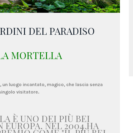
ARDINI DEL PARADISO
 LA MORTELLA
la, un luogo incantato, magico, che lascia senza
singolo visitatore.
A È UNO DEI PIÙ BEI
IN EUROPA. NEL 2004 HA
REMIO COME "IL PIÙ BEL