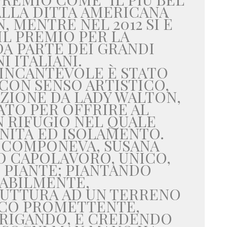
ALLA DITTA AMERICANA
 MENTRE NEL 2012 SI È
IL PREMIO PER LA
A PARTE DEI GRANDI
I ITALIANI.
INCANTEVOLE È STATO
 CON SENSO ARTISTICO,
ZIONE DA LADY WALTON,
ATO PER OFFRIRE AL
 RIFUGIO NEL QUALE
NITÀ ED ISOLAMENTO.
 COMPONEVA, SUSANA
O CAPOLAVORO, UNICO,
E PIANTE; PIANTANDO
ABILMENTE,
UTTURA AD UN TERRENO
OCO PROMETTENTE,
RIGANDO, E CREDENDO